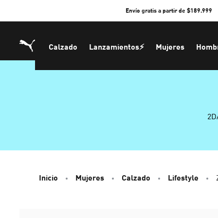
Skip
Envío gratis a partir de $189.999
to
Content
Calzado
Lanzamientos⚡
Mujeres
Homb
2D
Inicio
Mujeres
Calzado
Lifestyle