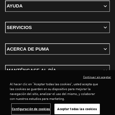
AYUDA
SERVICIOS
ACERCA DE PUMA
MANTÉNGASE AL DÍA
Continuar sin aceptar
Al hacer clic en “Aceptar todas las cookies”, usted acepta que
las cookies se guarden en su dispositivo para mejorar la
navegación del sitio, analizar el uso del mismo, y colaborar
con nuestros estudios para marketing.
Términos y Condiciones
Política de privacidad
Configurar cookies
LOADING...
LOADING...
Configuración de cookies
Aceptar todas las cookies
©
PUMA, 2026. Todos los derechos reservados