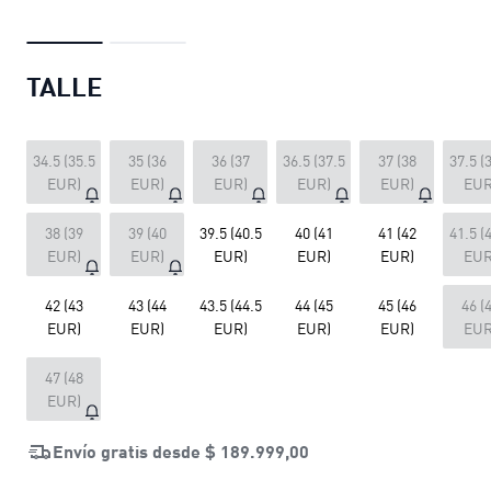
TALLE
34.5 (35.5
35 (36
36 (37
36.5 (37.5
37 (38
37.5 (
EUR)
EUR)
EUR)
EUR)
EUR)
EUR
38 (39
39 (40
39.5 (40.5
40 (41
41 (42
41.5 (
EUR)
EUR)
EUR)
EUR)
EUR)
EUR
42 (43
43 (44
43.5 (44.5
44 (45
45 (46
46 (
EUR)
EUR)
EUR)
EUR)
EUR)
EUR
47 (48
EUR)
Envío gratis desde
$ 189.999,00