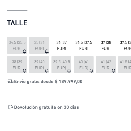
TALLE
34.5 (35.5
35 (36
36 (37
36.5 (37.5
37 (38
37.5 (
EUR)
EUR)
EUR)
EUR)
EUR)
EUR
38 (39
39 (40
39.5 (40.5
40 (41
41 (42
41.5 (
EUR)
EUR)
EUR)
EUR)
EUR)
EUR
Envío gratis desde
$ 189.999,00
Devolución gratuita en 30 días