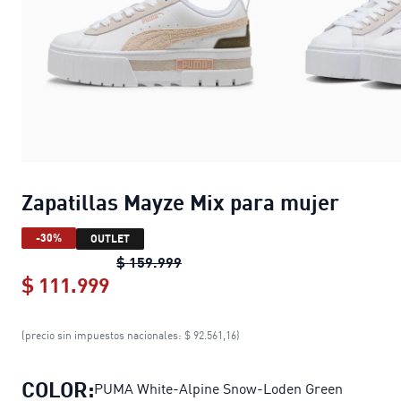
Zapatillas Mayze Mix para mujer
-30%
OUTLET
Zapatillas Mayze Mix para mujer
o
$ 159.999
$ 111.999
Zapatillas Mayze Mix para mujer
cur
(precio sin impuestos nacionales: $ 92.561,16)
COLOR:
PUMA White-Alpine Snow-Loden Green