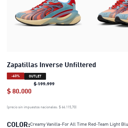
Zapatillas Inverse Unfiltered
-60%
OUTLET
Zapatillas Inverse Unfiltered
origin
$ 199.999
$ 80.000
Zapatillas Inverse Unfiltered
current 
(precio sin impuestos nacionales: $ 66.115,70)
COLOR:
Creamy Vanilla-For All Time Red-Team Light Bl