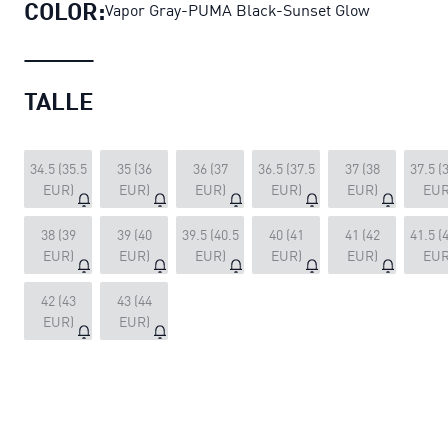
COLOR:
Vapor Gray-PUMA Black-Sunset Glow
TALLE
34.5 (35.5
35 (36
36 (37
36.5 (37.5
37 (38
37.5 (
EUR)
EUR)
EUR)
EUR)
EUR)
EUR
38 (39
39 (40
39.5 (40.5
40 (41
41 (42
41.5 (
EUR)
EUR)
EUR)
EUR)
EUR)
EUR
42 (43
43 (44
EUR)
EUR)