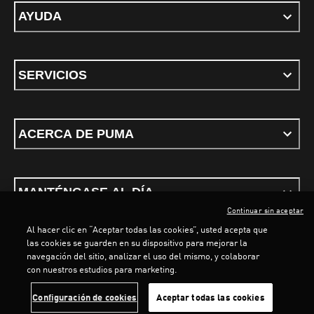
AYUDA
SERVICIOS
ACERCA DE PUMA
MANTÉNGASE AL DÍA
Continuar sin aceptar
Al hacer clic en “Aceptar todas las cookies”, usted acepta que
las cookies se guarden en su dispositivo para mejorar la
navegación del sitio, analizar el uso del mismo, y colaborar
con nuestros estudios para marketing.
Términos y Condiciones
Política de privacidad
Configurar cookies
LOADING...
LOADING...
Configuración de cookies
Aceptar todas las cookies
©
PUMA, 2026. Todos los derechos reservados