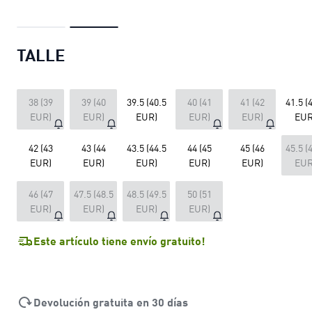
TALLE
38 (39
39 (40
39.5 (40.5
40 (41
41 (42
41.5 (
EUR)
EUR)
EUR)
EUR)
EUR)
EUR
42 (43
43 (44
43.5 (44.5
44 (45
45 (46
45.5 (
EUR)
EUR)
EUR)
EUR)
EUR)
EUR
46 (47
47.5 (48.5
48.5 (49.5
50 (51
EUR)
EUR)
EUR)
EUR)
Este artículo tiene envío gratuito!
Devolución gratuita en 30 días