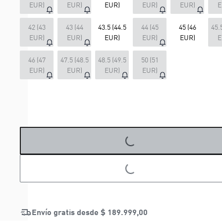
EUR)
EUR)
EUR)
EUR)
EUR)
E
42 (43
43 (44
43.5 (44.5
44 (45
45 (46
45.
EUR)
EUR)
EUR)
EUR)
EUR)
E
46 (47
47.5 (48.5
48.5 (49.5
50 (51
EUR)
EUR)
EUR)
EUR)
LOADING...
LOADING...
Envío gratis desde
$ 189.999,00