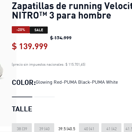
Zapatillas de running Veloci
NITRO™ 3 para hombre
-20%
SALE
Zapatillas de running Velo
$ 174.999
$ 139.999
Zapatillas de running Vel
(precio sin impuestos nacionales: $ 115.701,65)
COLOR:
Glowing Red-PUMA Black-PUMA White
TALLE
38 (39
39 (40
39.5 (40.5
40 (41
41 (42
41.