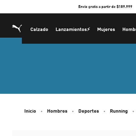
Skip
Envío gratis a partir de $189.999
to
Content
Calzado
Lanzamientos⚡
Mujeres
Homb
Inicio
Hombres
Deportes
Running