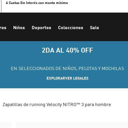
6 Cuotas Sin Interés con monto mínimo
res
Niños
Deportes
Colecciones
Sale
2DA AL 40% OFF
EN SELECCIONADOS DE NIÑOS, PELOTAS Y MOCHILAS
EXPLORAR
VER LEGALES
Zapatillas de running Velocity NITRO™ 3 para hombre