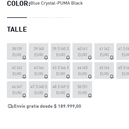
COLOR:
Blue Crystal-PUMA Black
TALLE
38 (39
39 (40
39.5 (40.5
40 (41
41 (42
41.5 (
EUR)
EUR)
EUR)
EUR)
EUR)
EUR
42 (43
43 (44
43.5 (44.5
44 (45
45 (46
45.5 (
EUR)
EUR)
EUR)
EUR)
EUR)
EUR
46 (47
47.5 (48.5
48.5 (49.5
50 (51
EUR)
EUR)
EUR)
EUR)
Envío gratis desde
$ 189.999,00