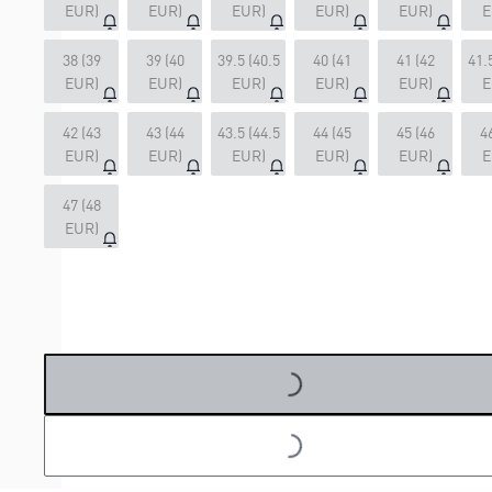
EUR)
EUR)
EUR)
EUR)
EUR)
E
38 (39
39 (40
39.5 (40.5
40 (41
41 (42
41.
EUR)
EUR)
EUR)
EUR)
EUR)
E
42 (43
43 (44
43.5 (44.5
44 (45
45 (46
4
EUR)
EUR)
EUR)
EUR)
EUR)
E
47 (48
EUR)
LOADING...
LOADING...