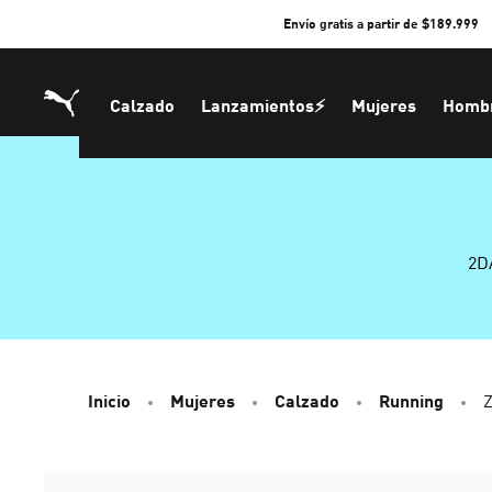
Skip
Envío gratis a partir de $189.999
to
Content
Calzado
Lanzamientos⚡
Mujeres
Homb
2D
Inicio
Mujeres
Calzado
Running
Z