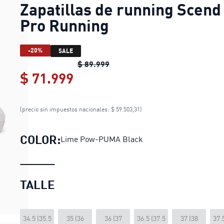
Zapatillas de running Scend
Pro Running
-20%
SALE
Zapatillas de running Scend Pr
$ 89.999
$ 71.999
Zapatillas de running Scen
(precio sin impuestos nacionales: $ 59.503,31)
COLOR:
Lime Pow-PUMA Black
TALLE
34.5 (35.5
35 (36
36 (37
36.5 (37.5
37 (38
37.