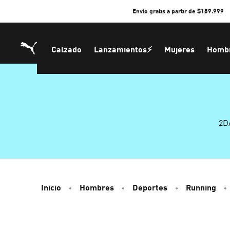
Skip
Envío gratis a partir de $189.999
to
Content
Calzado
Lanzamientos⚡
Mujeres
Homb
2D
Inicio
Hombres
Deportes
Running