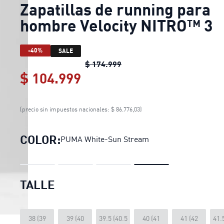
Zapatillas de running para
hombre Velocity NITRO™ 3
-40%
SALE
Zapatillas de running para
$ 174.999
$ 104.999
Zapatillas de running par
(precio sin impuestos nacionales: $ 86.776,03)
COLOR:
PUMA White-Sun Stream
TALLE
38 (39
39 (40
39.5 (40.5
40 (41
41 (42
41.