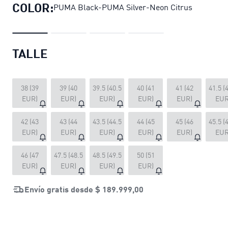
COLOR:
PUMA Black-PUMA Silver-Neon Citrus
TALLE
38 (39
39 (40
39.5 (40.5
40 (41
41 (42
41.5 (
EUR)
EUR)
EUR)
EUR)
EUR)
EUR
42 (43
43 (44
43.5 (44.5
44 (45
45 (46
45.5 (
EUR)
EUR)
EUR)
EUR)
EUR)
EUR
46 (47
47.5 (48.5
48.5 (49.5
50 (51
EUR)
EUR)
EUR)
EUR)
Envío gratis desde
$ 189.999,00