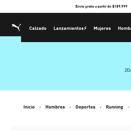
Skip
Envío gratis a partir de $189.999
to
Content
Calzado
Lanzamientos⚡
Mujeres
Homb
2D
Inicio
Hombres
Deportes
Running