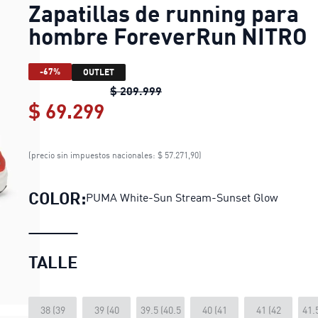
Zapatillas de running para
hombre ForeverRun NITRO
-67%
OUTLET
Zapatillas de running para h
$ 209.999
$ 69.299
Zapatillas de running par
(precio sin impuestos nacionales: $ 57.271,90)
COLOR:
PUMA White-Sun Stream-Sunset Glow
TALLE
38 (39
39 (40
39.5 (40.5
40 (41
41 (42
41.