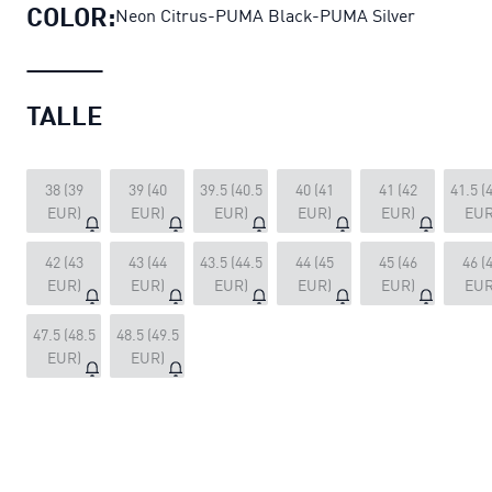
COLOR:
Neon Citrus-PUMA Black-PUMA Silver
TALLE
38 (39
39 (40
39.5 (40.5
40 (41
41 (42
41.5 (
EUR)
EUR)
EUR)
EUR)
EUR)
EUR
42 (43
43 (44
43.5 (44.5
44 (45
45 (46
46 (
EUR)
EUR)
EUR)
EUR)
EUR)
EUR
47.5 (48.5
48.5 (49.5
EUR)
EUR)