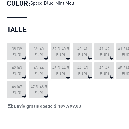
COLOR:
Speed Blue-Mint Melt
TALLE
38 (39
39 (40
39.5 (40.5
40 (41
41 (42
41.5 (
EUR)
EUR)
EUR)
EUR)
EUR)
EUR
42 (43
43 (44
43.5 (44.5
44 (45
45 (46
45.5 (
EUR)
EUR)
EUR)
EUR)
EUR)
EUR
46 (47
47.5 (48.5
EUR)
EUR)
Envío gratis desde
$ 189.999,00