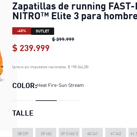
Zapatillas de running FAST-
NITRO™ Elite 3 para hombr
-40%
OUTLET
Zapatillas de running FAST
$ 399.999
$ 239.999
Zapatillas de running FA
(precio sin impuestos nacionales: $ 198.346,28)
COLOR:
Heat Fire-Sun Stream
TALLE
38 (39
39 (40
39.5 (40.5
40 (41
41 (42
41.