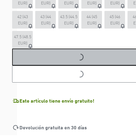
EUR)
EUR)
EUR)
EUR)
EUR)
E
42 (43
43 (44
43.5 (44.5
44 (45
45 (46
4
EUR)
EUR)
EUR)
EUR)
EUR)
E
47.5 (48.5
EUR)
LOADING...
LOADING...
Este artículo tiene envío gratuito!
Devolución gratuita en 30 días