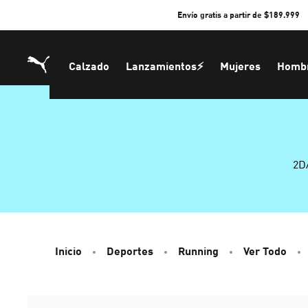
Skip
Envío gratis a partir de $189.999
to
Content
Calzado
Lanzamientos⚡
Mujeres
Homb
2D
Inicio
Deportes
Running
Ver Todo