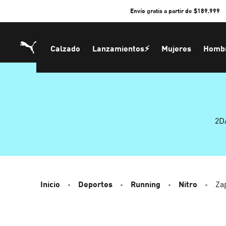
Skip
Envío gratis a partir de $189.999
to
Content
Calzado
Lanzamientos⚡
Mujeres
Homb
2D
Inicio
Deportes
Running
Nitro
Za