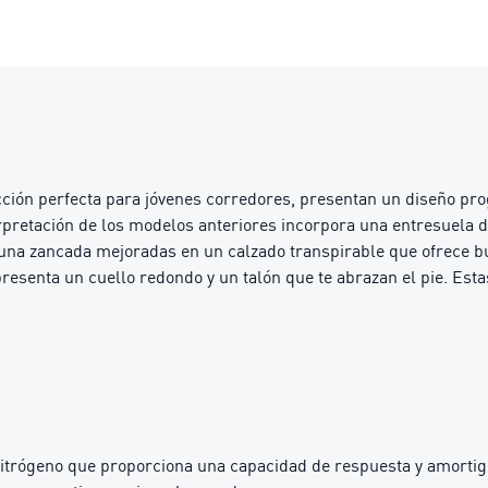
cción perfecta para jóvenes corredores, presentan un diseño progr
terpretación de los modelos anteriores incorpora una entresuel
 una zancada mejoradas en un calzado transpirable que ofrece b
 presenta un cuello redondo y un talón que te abrazan el pie. Est
trógeno que proporciona una capacidad de respuesta y amortigu