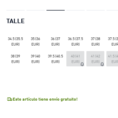
TALLE
34.5 (35.5
35 (36
36 (37
36.5 (37.5
37 (38
37.5 (
EUR)
EUR)
EUR)
EUR)
EUR)
EUR
38 (39
39 (40
39.5 (40.5
40 (41
41 (42
41.5 (
EUR)
EUR)
EUR)
EUR)
EUR)
EUR
Este artículo tiene envío gratuito!