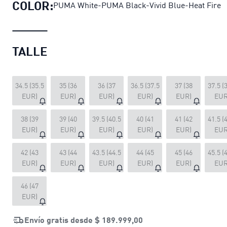
COLOR:
PUMA White-PUMA Black-Vivid Blue-Heat Fire
TALLE
34.5 (35.5
35 (36
36 (37
36.5 (37.5
37 (38
37.5 (
EUR)
EUR)
EUR)
EUR)
EUR)
EUR
38 (39
39 (40
39.5 (40.5
40 (41
41 (42
41.5 (
EUR)
EUR)
EUR)
EUR)
EUR)
EUR
42 (43
43 (44
43.5 (44.5
44 (45
45 (46
45.5 (
EUR)
EUR)
EUR)
EUR)
EUR)
EUR
46 (47
EUR)
Envío gratis desde
$ 189.999,00