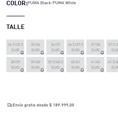
COLOR:
PUMA Black-PUMA White
TALLE
34.5 (35.5
35 (36
36 (37
36.5 (37.5
37 (38
37.5 (
EUR)
EUR)
EUR)
EUR)
EUR)
EUR
38 (39
39 (40
39.5 (40.5
40 (41
41 (42
41.5 (
EUR)
EUR)
EUR)
EUR)
EUR)
EUR
Envío gratis desde
$ 189.999,00