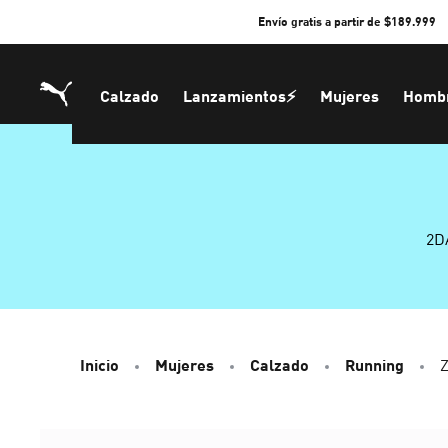
Skip
Envío gratis a partir de $189.999
to
Content
Calzado
Lanzamientos⚡
Mujeres
Homb
2D
Inicio
Mujeres
Calzado
Running
Z