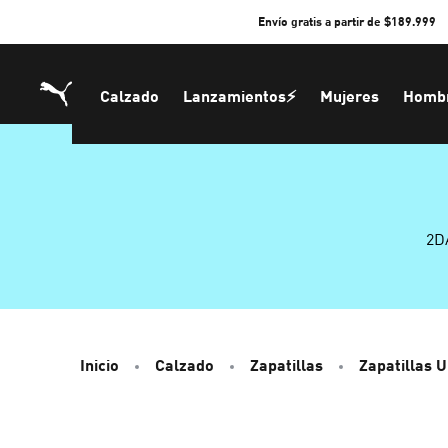
Skip
Envío gratis a partir de $189.999
to
Content
Calzado
Lanzamientos⚡
Mujeres
Homb
2D
Inicio
Calzado
Zapatillas
Zapatillas 