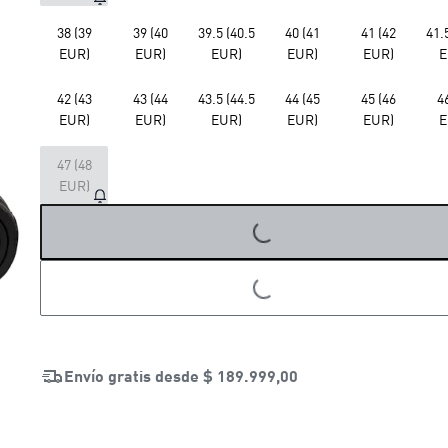
38 (39
39 (40
39.5 (40.5
40 (41
41 (42
41.
EUR)
EUR)
EUR)
EUR)
EUR)
E
42 (43
43 (44
43.5 (44.5
44 (45
45 (46
4
EUR)
EUR)
EUR)
EUR)
EUR)
E
47 (48
EUR)
LOADING...
LOADING...
Envío gratis desde
$ 189.999,00