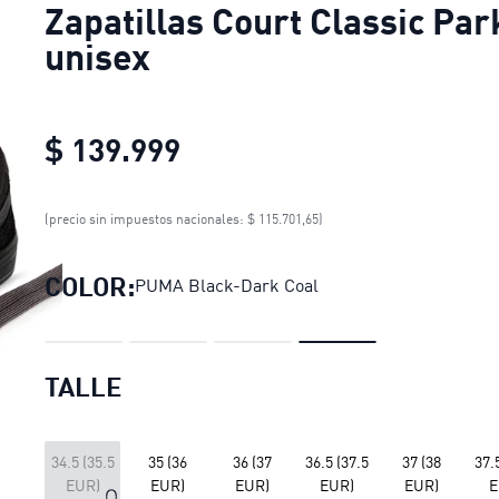
Zapatillas Court Classic Par
unisex
$ 139.999
Zapatillas Court Classic P
(precio sin impuestos nacionales: $ 115.701,65)
COLOR:
PUMA Black-Dark Coal
TALLE
34.5 (35.5
35 (36
36 (37
36.5 (37.5
37 (38
37.
EUR)
EUR)
EUR)
EUR)
EUR)
E