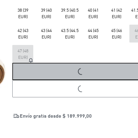
38 (39
39 (40
39.5 (40.5
40 (41
41 (42
41.
EUR)
EUR)
EUR)
EUR)
EUR)
E
42 (43
43 (44
43.5 (44.5
44 (45
45 (46
4
EUR)
EUR)
EUR)
EUR)
EUR)
E
47 (48
EUR)
LOADING...
LOADING...
Envío gratis desde
$ 189.999,00