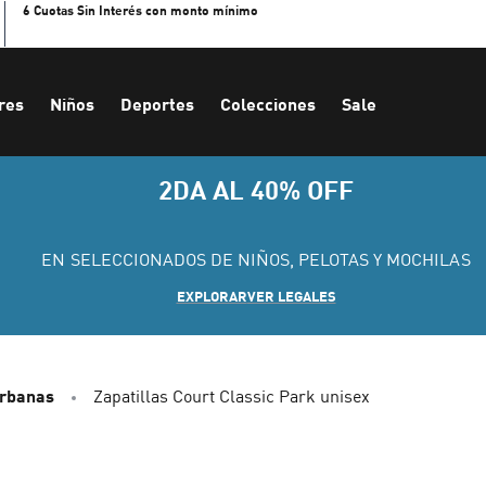
6 Cuotas Sin Interés con monto mínimo
res
Niños
Deportes
Colecciones
Sale
2DA AL 40% OFF
EN SELECCIONADOS DE NIÑOS, PELOTAS Y MOCHILAS
EXPLORAR
VER LEGALES
Urbanas
Zapatillas Court Classic Park unisex