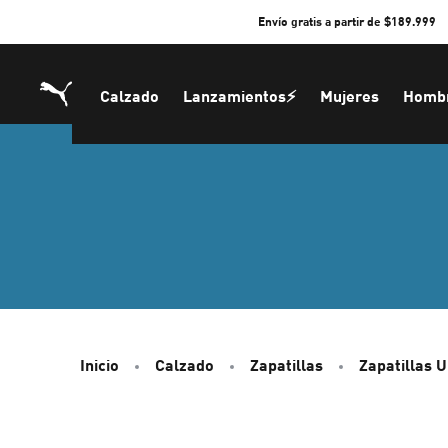
Skip
Envío gratis a partir de $189.999
to
Content
Calzado
Lanzamientos⚡
Mujeres
Homb
Inicio
Calzado
Zapatillas
Zapatillas 