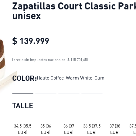
Zapatillas Court Classic Par
unisex
$ 139.999
Zapatillas Court Classic P
(precio sin impuestos nacionales: $ 115.701,65)
COLOR:
Haute Coffee-Warm White-Gum
TALLE
34.5 (35.5
35 (36
36 (37
36.5 (37.5
37 (38
37.
EUR)
EUR)
EUR)
EUR)
EUR)
E