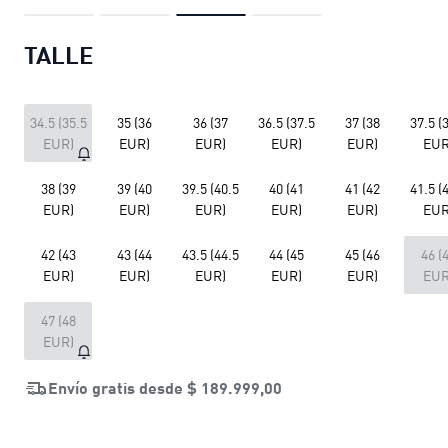
TALLE
34.5 (35.5
35 (36
36 (37
36.5 (37.5
37 (38
37.5 (
EUR)
EUR)
EUR)
EUR)
EUR)
EUR
38 (39
39 (40
39.5 (40.5
40 (41
41 (42
41.5 (
EUR)
EUR)
EUR)
EUR)
EUR)
EUR
42 (43
43 (44
43.5 (44.5
44 (45
45 (46
46 (
EUR)
EUR)
EUR)
EUR)
EUR)
EUR
47 (48
EUR)
Envío gratis desde
$ 189.999,00