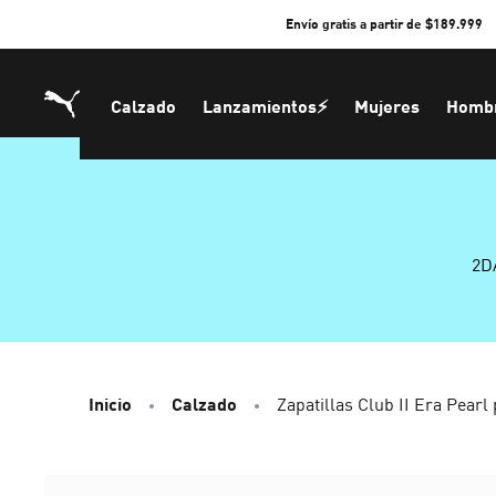
Skip
Envío gratis a partir de $189.999
to
Content
Calzado
Lanzamientos⚡
Mujeres
Homb
2D
Inicio
Calzado
Zapatillas Club II Era Pearl