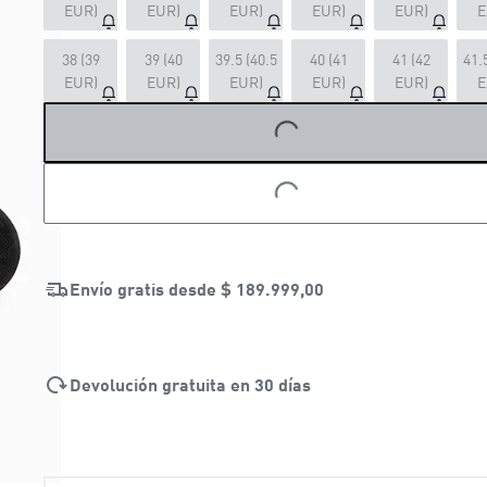
EUR)
EUR)
EUR)
EUR)
EUR)
E
38 (39
39 (40
39.5 (40.5
40 (41
41 (42
41.
EUR)
EUR)
EUR)
EUR)
EUR)
E
LOADING...
LOADING...
Envío gratis desde
$ 189.999,00
Devolución gratuita en 30 días