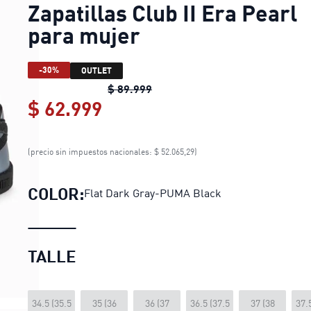
Zapatillas Club II Era Pearl
para mujer
-30%
OUTLET
Zapatillas Club II Era Pearl pa
$ 89.999
$ 62.999
Zapatillas Club II Era Pear
(precio sin impuestos nacionales: $ 52.065,29)
COLOR:
Flat Dark Gray-PUMA Black
TALLE
34.5 (35.5
35 (36
36 (37
36.5 (37.5
37 (38
37.