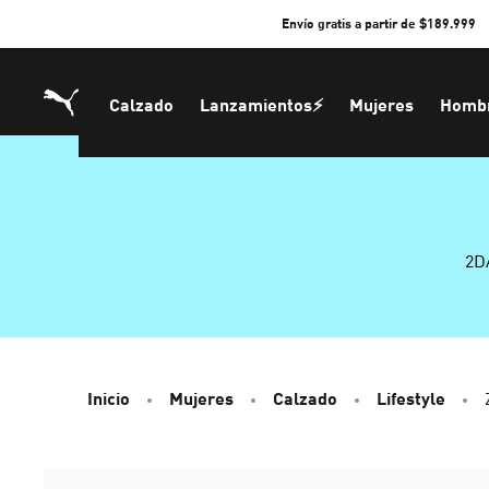
Skip
Envío gratis a partir de $189.999
to
Content
Calzado
Lanzamientos⚡
Mujeres
Homb
2D
Inicio
Mujeres
Calzado
Lifestyle