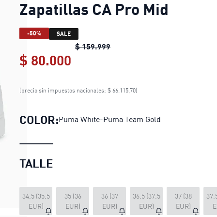
Zapatillas CA Pro Mid
-50%
SALE
Zapatillas CA Pro Mid
original
$ 159.999
$ 80.000
Zapatillas CA Pro Mid
curren
(precio sin impuestos nacionales: $ 66.115,70)
COLOR:
Puma White-Puma Team Gold
TALLE
34.5 (35.5
35 (36
36 (37
36.5 (37.5
37 (38
37.
EUR)
EUR)
EUR)
EUR)
EUR)
E