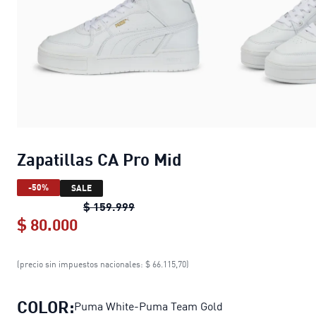
Zapatillas CA Pro Mid
-50%
SALE
Zapatillas CA Pro Mid
original pric
$ 159.999
$ 80.000
Zapatillas CA Pro Mid
current price $
(precio sin impuestos nacionales: $ 66.115,70)
COLOR:
Puma White-Puma Team Gold