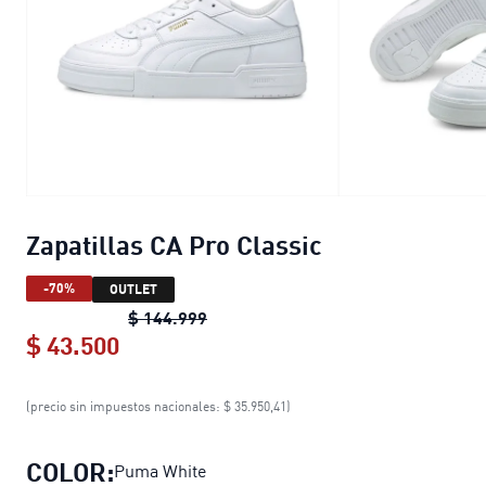
Zapatillas CA Pro Classic
-70%
OUTLET
Zapatillas CA Pro Classic
original p
$ 144.999
$ 43.500
Zapatillas CA Pro Classic
current pri
(precio sin impuestos nacionales: $ 35.950,41)
COLOR:
Puma White