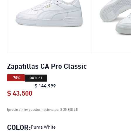
Zapatillas CA Pro Classic
-70%
OUTLET
Zapatillas CA Pro Classic
original p
$ 144.999
$ 43.500
Zapatillas CA Pro Classic
current pri
(precio sin impuestos nacionales: $ 35.950,41)
COLOR:
Puma White