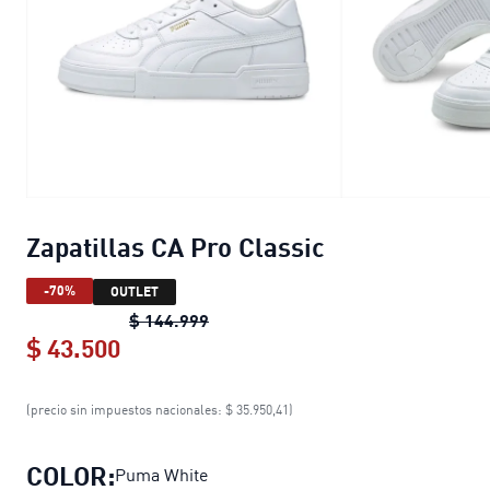
Zapatillas CA Pro Classic
-70%
OUTLET
Zapatillas CA Pro Classic
original p
$ 144.999
$ 43.500
Zapatillas CA Pro Classic
current pri
(precio sin impuestos nacionales: $ 35.950,41)
COLOR:
Puma White