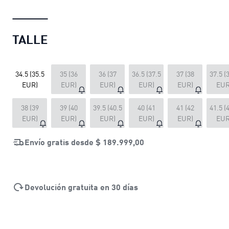
TALLE
34.5 (35.5
35 (36
36 (37
36.5 (37.5
37 (38
37.5 (
EUR)
EUR)
EUR)
EUR)
EUR)
EUR
38 (39
39 (40
39.5 (40.5
40 (41
41 (42
41.5 (
EUR)
EUR)
EUR)
EUR)
EUR)
EUR
Envío gratis desde
$ 189.999,00
Devolución gratuita en 30 días