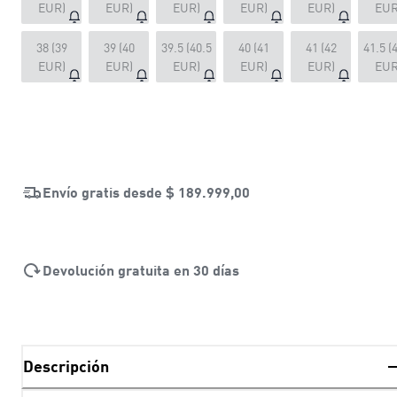
EUR)
EUR)
EUR)
EUR)
EUR)
EUR
38 (39
39 (40
39.5 (40.5
40 (41
41 (42
41.5 (
EUR)
EUR)
EUR)
EUR)
EUR)
EUR
Envío gratis desde
$ 189.999,00
Devolución gratuita en 30 días
Descripción