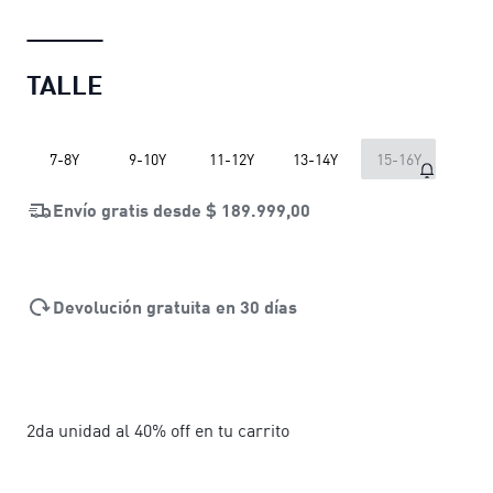
TALLE
7-8Y
9-10Y
11-12Y
13-14Y
15-16Y
Envío gratis desde
$ 189.999,00
Devolución gratuita en 30 días
2da unidad al 40% off en tu carrito