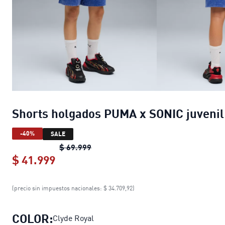
Shorts holgados PUMA x SONIC juvenil
-40%
SALE
Shorts holgados PUMA x SONIC juven
$ 69.999
$ 41.999
Shorts holgados PUMA x SONIC juven
(precio sin impuestos nacionales: $ 34.709,92)
COLOR:
Clyde Royal