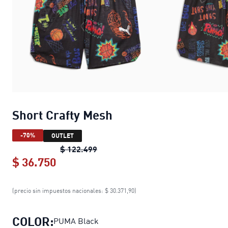
Short Crafty Mesh
-70%
OUTLET
Short Crafty Mesh
original price $ 
$ 122.499
$ 36.750
Short Crafty Mesh
current price $ 36.
(precio sin impuestos nacionales: $ 30.371,90)
COLOR:
PUMA Black