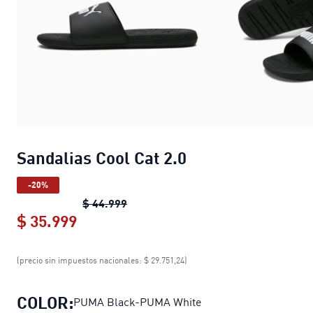
Sandalias Cool Cat 2.0
-20%
Sandalias Cool Cat 2.0
original price
$ 44.999
$ 35.999
Sandalias Cool Cat 2.0
current price 
(precio sin impuestos nacionales: $ 29.751,24)
COLOR:
PUMA Black-PUMA White