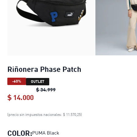
Riñonera Phase Patch
-60%
OUTLET
Riñonera Phase Patch
original price
$ 34.999
$ 14.000
Riñonera Phase Patch
current price $
(precio sin impuestos nacionales: $ 11.570,25)
COLOR:
PUMA Black