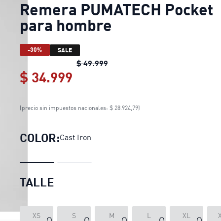
Remera PUMATECH Pocket
para hombre
-30%
SALE
Remera PUMATECH Pocket par
$ 49.999
$ 34.999
Remera PUMATECH Pocket 
(precio sin impuestos nacionales: $ 28.924,79)
COLOR:
Cast Iron
TALLE
XS
S
M
L
XL