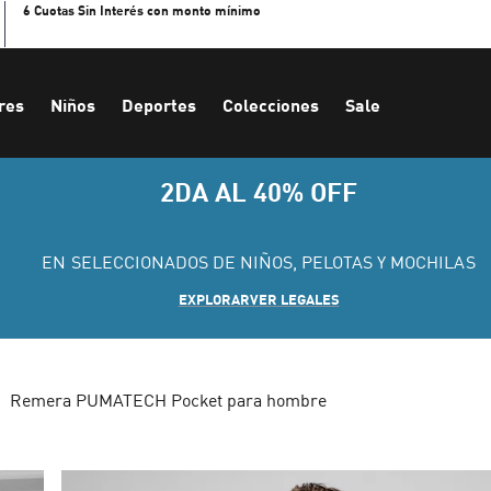
6 Cuotas Sin Interés con monto mínimo
res
Niños
Deportes
Colecciones
Sale
2DA AL 40% OFF
EN SELECCIONADOS DE NIÑOS, PELOTAS Y MOCHILAS
EXPLORAR
VER LEGALES
Remera PUMATECH Pocket para hombre