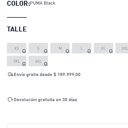
COLOR:
PUMA Black
TALLE
XS
S
M
L
XL
XX
3XL
4XL
Envío gratis desde
$ 189.999,00
Devolución gratuita en 30 días