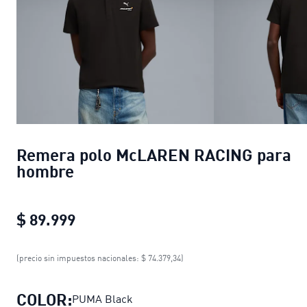
Remera polo McLAREN RACING para
hombre
$ 89.999
Remera polo McLAREN RACING para
(precio sin impuestos nacionales: $ 74.379,34)
COLOR:
PUMA Black