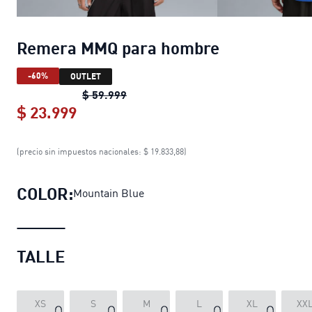
Remera MMQ para hombre
-60%
OUTLET
Remera MMQ para hombre
original 
$ 59.999
$ 23.999
Remera MMQ para hombre
current pr
(precio sin impuestos nacionales: $ 19.833,88)
COLOR:
Mountain Blue
TALLE
XS
S
M
L
XL
XX