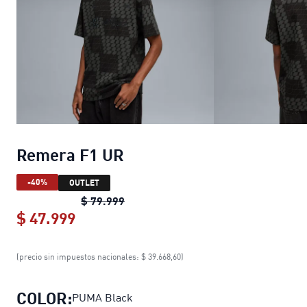
Remera F1 UR
-40%
OUTLET
Remera F1 UR
original price $ 79.99
$ 79.999
$ 47.999
Remera F1 UR
current price $ 47.999
(precio sin impuestos nacionales: $ 39.668,60)
COLOR:
PUMA Black