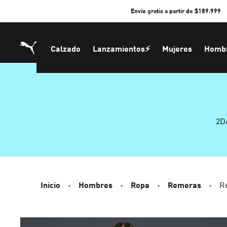
Skip
Envío gratis a partir de $189.999
to
Content
Calzado
Lanzamientos⚡
Mujeres
Homb
2D
Inicio
Hombres
Ropa
Remeras
R