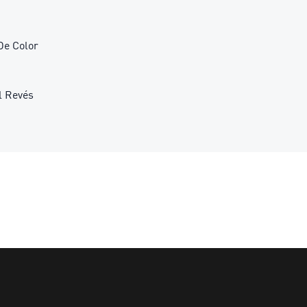
De Color
l Revés