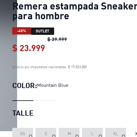
Remera estampada Sneake
para hombre
-40%
OUTLET
Remera estampada Sneaker p
$ 39.999
$ 23.999
Remera estampada Sneaker
(precio sin impuestos nacionales: $ 19.833,88)
COLOR:
Mountain Blue
TALLE
XS
S
M
L
XL