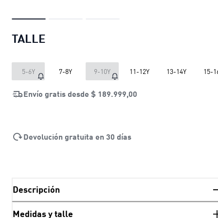
TALLE
5-6Y
7-8Y
9-10Y
11-12Y
13-14Y
15-1
Envío gratis desde
$ 189.999,00
Devolución gratuita en 30 días
Descripción
Medidas y talle