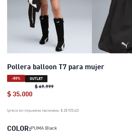
Pollera balloon T7 para mujer
-50%
OUTLET
Pollera balloon T7 para mujer
origin
$ 69.999
$ 35.000
Pollera balloon T7 para mujer
curren
(precio sin impuestos nacionales: $ 28.925,62)
COLOR:
PUMA Black