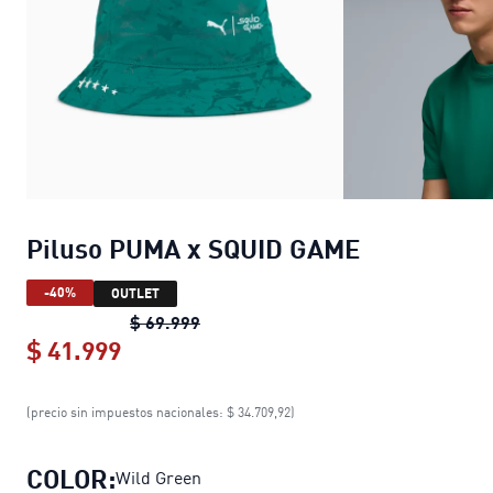
Piluso PUMA x SQUID GAME
-40%
OUTLET
Piluso PUMA x SQUID GAME
original 
$ 69.999
$ 41.999
Piluso PUMA x SQUID GAME
current p
(precio sin impuestos nacionales: $ 34.709,92)
COLOR:
Wild Green