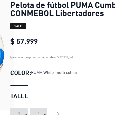
Pelota de fútbol PUMA Cum
CONMEBOL Libertadores
SALE
$ 57.999
Pelota de fútbol PUMA Cu
(precio sin impuestos nacionales: $ 47.933,06)
COLOR:
PUMA White-multi colour
TALLE
3
4
5