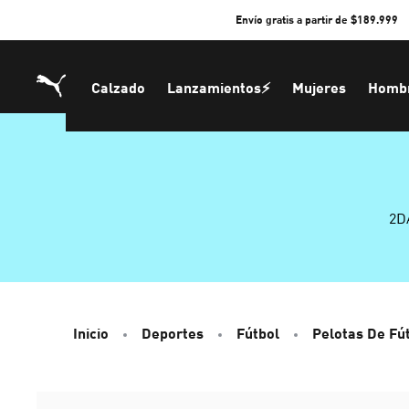
Skip
Envío gratis a partir de $189.999
to
Content
Calzado
Lanzamientos⚡
Mujeres
Homb
2D
Inicio
Deportes
Fútbol
Pelotas De Fú