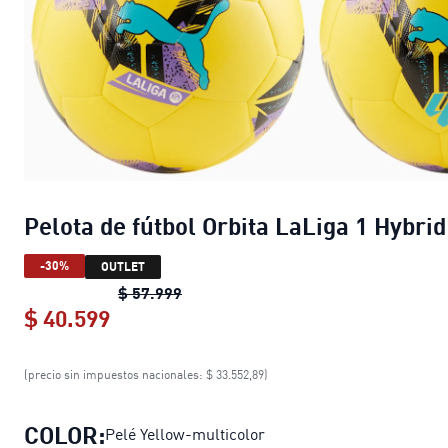
Pelota de fútbol Orbita LaLiga 1 Hybrid
-30%
OUTLET
Pelota de fútbol Orbita LaLiga 1 Hyb
$ 57.999
$ 40.599
Pelota de fútbol Orbita LaLiga 1 Hyb
(precio sin impuestos nacionales: $ 33.552,89)
COLOR:
Pelé Yellow-multicolor