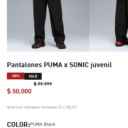
Pantalones PUMA x SONIC juvenil
-50%
SALE
Pantalones PUMA x SONIC juvenil
ori
$ 99.999
$ 50.000
Pantalones PUMA x SONIC juvenil
cur
(precio sin impuestos nacionales: $ 41.322,31)
COLOR:
PUMA Black