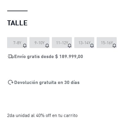
TALLE
7-8Y
9-10Y
11-12Y
13-14Y
15-16Y
Envío gratis desde
$ 189.999,00
Devolución gratuita en 30 días
2da unidad al 40% off en tu carrito