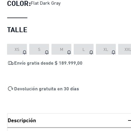
COLOR:
Flat Dark Gray
TALLE
XS
S
M
L
XL
XX
Envío gratis desde
$ 189.999,00
Devolución gratuita en 30 días
Descripción