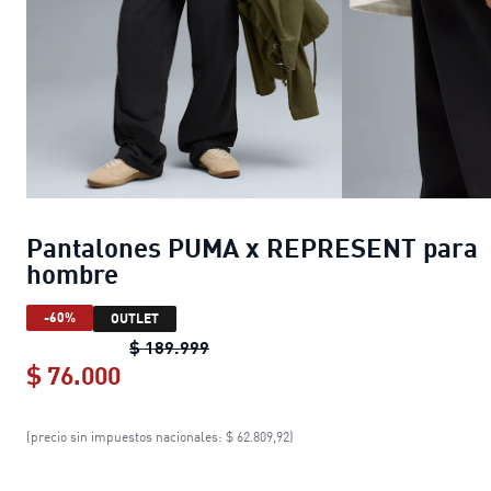
Pantalones PUMA x REPRESENT para
hombre
-60%
OUTLET
Pantalones PUMA x REPRESENT pa
$ 189.999
$ 76.000
Pantalones PUMA x REPRESENT par
(precio sin impuestos nacionales: $ 62.809,92)