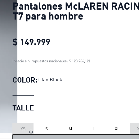
Pantalones McLAREN RACI
T7 para hombre
$ 149.999
Pantalones McLAREN RAC
(precio sin impuestos nacionales: $ 123.966,12)
COLOR:
Titan Black
TALLE
XS
S
M
L
XL