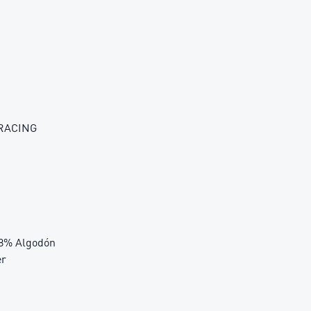
 RACING
 98% Algodón
er